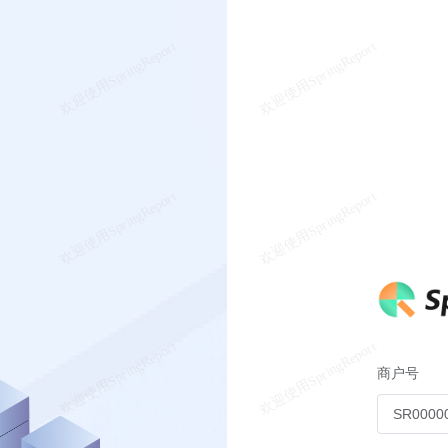
欢迎使用SpringReport
欢迎使用SpringReport
欢迎使用SpringReport
欢迎使用SpringReport
欢迎使用SpringReport
欢迎使用SpringReport
商户号