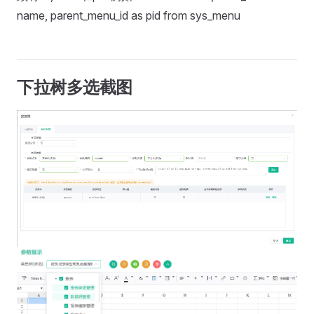
name, parent_menu_id as pid from sys_menu
下拉树多选截图