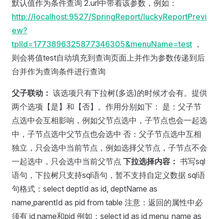
默认值作为条件查询 2.url中带着该参数，例如：
http://localhost:9527/SpringReport/luckyReportPrevi
ew?
tplId=1773896325877346305&menuName=test
，
则会将值test自动填充到查询页面上并作为参数传递到后
台并作为查询条件进行查询
父子联动：
该选项只有下拉树(多选)的时候才会有。提供
两个选项【是】和【否】。作用分别如下： 是：父子节
点选中会互相影响，例如父节点选中，子节点也会一起选
中，子节点选中父节点也会选中 否：父子节点选中互相
独立，只会选中当前节点，例如选择父节点，子节点不会
一起选中，只会选中当前父节点
下拉选择内容：
书写sql
语句，下拉树只支持sql语句，暂不支持自定义数据 sql语
句格式：select deptId as id, deptName as
name,parentId as pid from table 注意：返回的属性中必
须有 id,name和pid 例如：select id as id,menu_name as