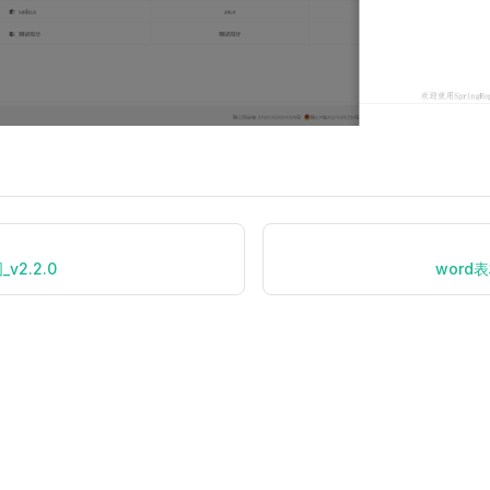
v2.2.0
word