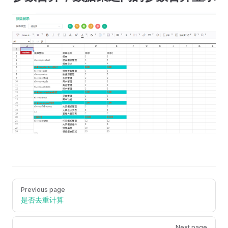
Pager
Previous page
是否去重计算
Next page