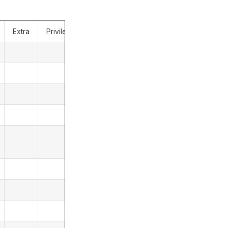
Extra
Privileges
Comment
主键
商户号
模板id
数据源id
类型 1报
表 2大屏
创建人
创建时间
更新人