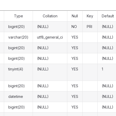
Type
Collation
Null
Key
Default
bigint(20)
(NULL)
NO
PRI
(NULL)
varchar(20)
utf8_general_ci
YES
(NULL)
bigint(20)
(NULL)
YES
(NULL)
bigint(20)
(NULL)
YES
(NULL)
tinyint(4)
(NULL)
YES
1
bigint(20)
(NULL)
YES
(NULL)
datetime
(NULL)
YES
(NULL)
bigint(20)
(NULL)
YES
(NULL)