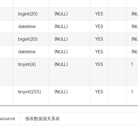
bigint(20)
(NULL)
YES
(N
datetime
(NULL)
YES
(N
bigint(20)
(NULL)
YES
(N
datetime
(NULL)
YES
(N
tinyint(4)
(NULL)
YES
1
tinyint(255)
(NULL)
YES
1
tasource
报表数据源关系表