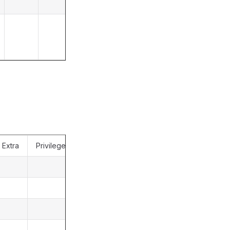
更新时间
删除标记
1未删除 2
已删除
Extra
Privileges
Comment
主键
模板id
任务名称
任务执行时