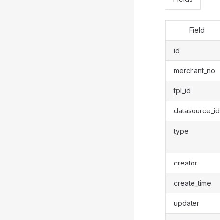
Field
id
merchant_no
tpl_id
datasource_id
type
creator
create_time
updater