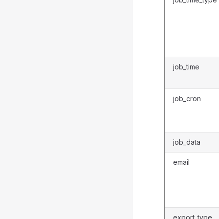
job_time
job_cron
job_data
email
export_type