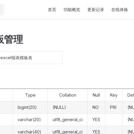
Main Navigation
首页
功能概览
更新记录
在线体验
板管理
excel报表模板表
Type
Collation
Null
Key
Def
bigint(20)
(NULL)
NO
PRI
(N
varchar(20)
utf8_general_ci
YES
(N
varchar(40)
utf8_general_ci
YES
(N