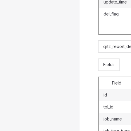
update_time
del_flag
qrtz_report_de
Fields
Field
id
tpl_id
job_name
job_time_type