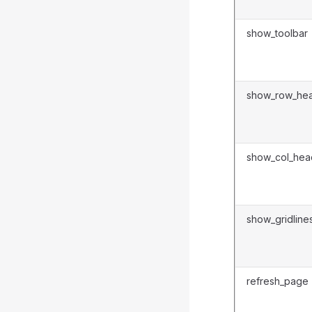
show_toolbar
show_row_he
show_col_hea
show_gridline
refresh_page