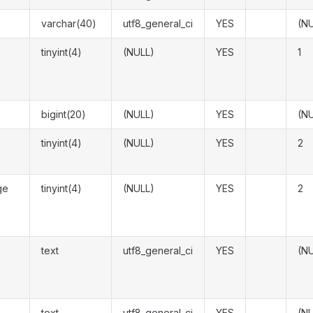
varchar(40)
utf8_general_ci
YES
(N
tinyint(4)
(NULL)
YES
1
bigint(20)
(NULL)
YES
(N
tinyint(4)
(NULL)
YES
2
ge
tinyint(4)
(NULL)
YES
2
text
utf8_general_ci
YES
(N
text
utf8_general_ci
YES
(N