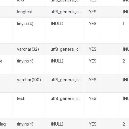
longtext
utf8_general_ci
YES
(N
tinyint(4)
(NULL)
YES
1
varchar(32)
utf8_general_ci
YES
(N
t
tinyint(4)
(NULL)
YES
2
varchar(100)
utf8_general_ci
YES
(N
text
utf8_general_ci
YES
(N
lag
tinyint(4)
(NULL)
YES
2