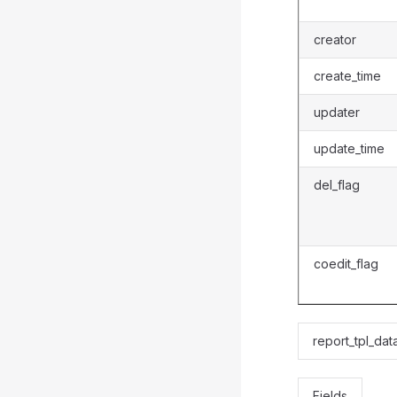
creator
create_time
updater
update_time
del_flag
coedit_flag
report_tpl_da
Fields