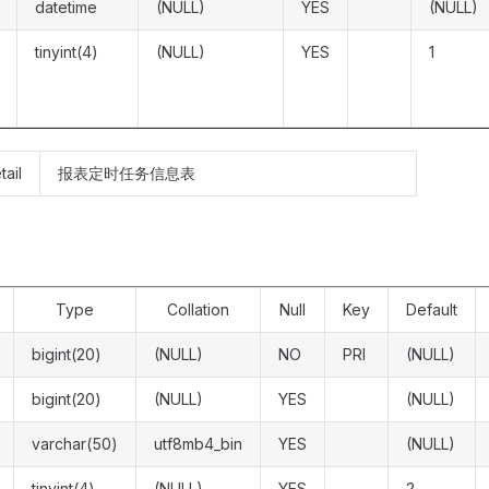
datetime
(NULL)
YES
(NULL)
tinyint(4)
(NULL)
YES
1
tail
报表定时任务信息表
Type
Collation
Null
Key
Default
bigint(20)
(NULL)
NO
PRI
(NULL)
bigint(20)
(NULL)
YES
(NULL)
varchar(50)
utf8mb4_bin
YES
(NULL)
tinyint(4)
(NULL)
YES
2