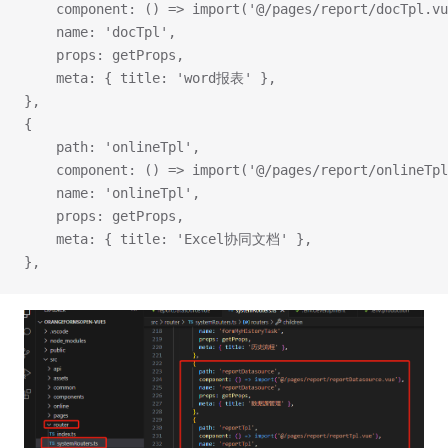
    component: () => import('@/pages/report/docTpl.vu
    name: 'docTpl',
    props: getProps,
    meta: { title: 'word报表' },
},
{
    path: 'onlineTpl',
    component: () => import('@/pages/report/onlineTpl
    name: 'onlineTpl',
    props: getProps,
    meta: { title: 'Excel协同文档' },
},