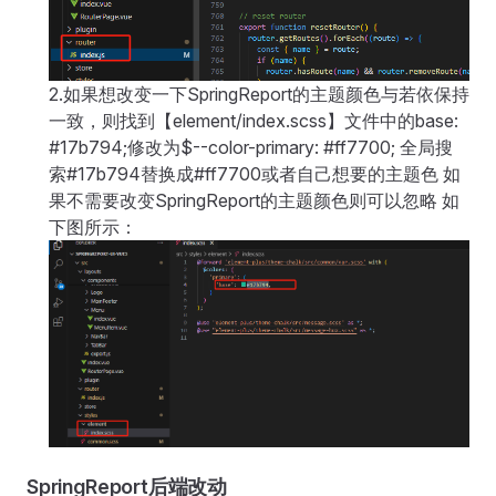
2.如果想改变一下SpringReport的主题颜色与若依保持
一致，则找到【element/index.scss】文件中的base:
#17b794;修改为$--color-primary: #ff7700; 全局搜
索#17b794替换成#ff7700或者自己想要的主题色 如
果不需要改变SpringReport的主题颜色则可以忽略 如
下图所示：
SpringReport后端改动